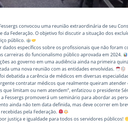
 a Fessergs convocou uma reunião extraordinária de seu Con
e da Federação. O objetivo foi discutir a situação dos excl
iço público.
er dados específicos sobre os profissionais que não foram 
as carreiras do funcionalismo público aprovada em 2024.
ções ao governo em uma audiência ainda na primeira quin
lizada uma nova reunião com as entidades envolvidas.
foi debatida a carência de médicos em diversas especialid
urgente contratar médicos que realmente queiram atender
os que limitam ou nem atendem”, enfatizou o presidente Sé
 a Fessergs promoverá um seminário para abordar as pers
ento ainda não tem data definida, mas deve ocorrer em brev
 recebidas pela Federação.
 por justiça e igualdade para todos os servidores públicos!