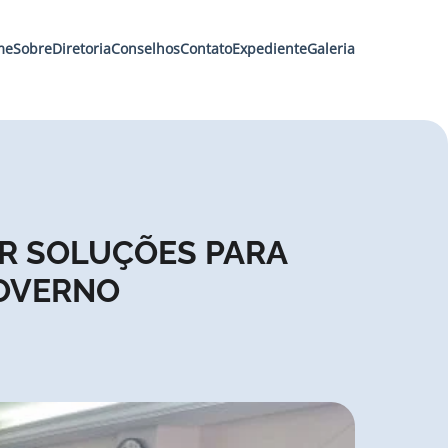
me
Sobre
Diretoria
Conselhos
Contato
Expediente
Galeria
IR SOLUÇÕES PARA
GOVERNO