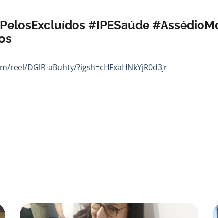
PelosExcluídos #IPESaúde #AssédioMo
os
om/reel/DGlR-aBuhty/?igsh=cHFxaHNkYjR0d3Jr