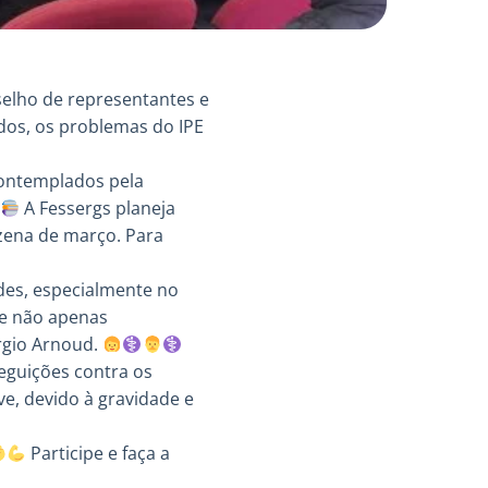
selho de representantes e
uídos, os problemas do IPE
contemplados pela
A Fessergs planeja
zena de março. Para
ades, especialmente no
 e não apenas
rgio Arnoud.
eguições contra os
e, devido à gravidade e
Participe e faça a